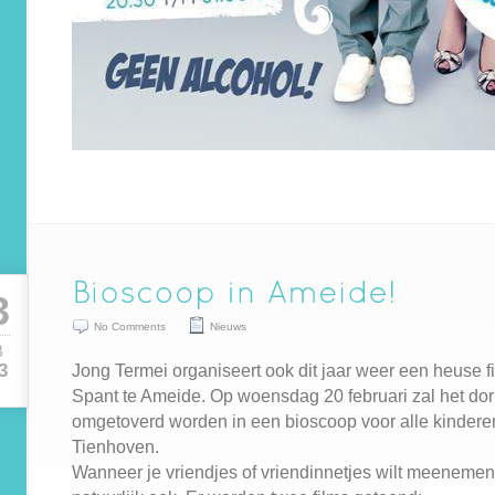
3
No Comments
Nieuws
B
Jong Termei organiseert ook dit jaar weer een heuse 
3
Spant te Ameide. Op woensdag 20 februari zal het do
omgetoverd worden in een bioscoop voor alle kindere
Tienhoven.
Wanneer je vriendjes of vriendinnetjes wilt meeneme