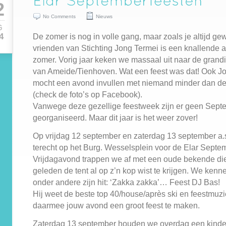
2
No Comments
Nieuws
G
De zomer is nog in volle gang, maar zoals je altijd ge
4
vrienden van Stichting Jong Termei is een knallende af
zomer. Vorig jaar keken we massaal uit naar de grand
van Ameide/Tienhoven. Wat een feest was dat! Ook J
mocht een avond invullen met niemand minder dan de
(check de foto’s op Facebook).
Vanwege deze gezellige feestweek zijn er geen Sept
georganiseerd. Maar dit jaar is het weer zover!
Op vrijdag 12 september en zaterdag 13 september a.s
terecht op het Burg. Wesselsplein voor de Elar Septe
Vrijdagavond trappen we af met een oude bekende die
geleden de tent al op z’n kop wist te krijgen. We kenn
onder andere zijn hit: ‘Zakka zakka’… Feest DJ Bas!
Hij weet de beste top 40/house/après ski en feestmuzi
daarmee jouw avond een groot feest te maken.
Zaterdag 13 september houden we overdag een kinde