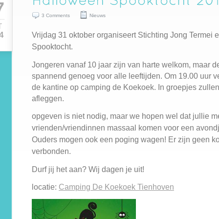
7
3 Comments
Nieuws
T
Vrijdag 31 oktober organiseert Stichting Jong Termei
4
Spooktocht.
Jongeren vanaf 10 jaar zijn van harte welkom, maar de
spannend genoeg voor alle leeftijden. Om 19.00 uur v
de kantine op camping de Koekoek. In groepjes zullen
afleggen.
opgeven is niet nodig, maar we hopen wel dat jullie m
vrienden/vriendinnen massaal komen voor een avondj
Ouders mogen ook een poging wagen! Er zijn geen k
verbonden.
Durf jij het aan? Wij dagen je uit!
locatie:
Camping De Koekoek Tienhoven