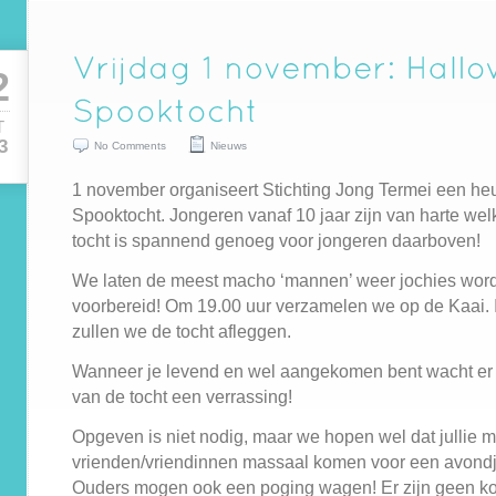
2
T
3
No Comments
Nieuws
1 november organiseert Stichting Jong Termei een h
Spooktocht. Jongeren vanaf 10 jaar zijn van harte we
tocht is spannend genoeg voor jongeren daarboven!
We laten de meest macho ‘mannen’ weer jochies wor
voorbereid! Om 19.00 uur verzamelen we op de Kaai. 
zullen we de tocht afleggen.
Wanneer je levend en wel aangekomen bent wacht er 
van de tocht een verrassing!
Opgeven is niet nodig, maar we hopen wel dat jullie m
vrienden/vriendinnen massaal komen voor een avondj
Ouders mogen ook een poging wagen! Er zijn geen k