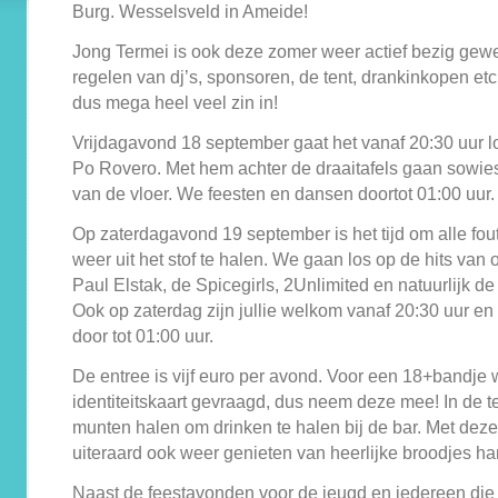
Burg. Wesselsveld in Ameide!
Jong Termei is ook deze zomer weer actief bezig gewe
regelen van dj’s, sponsoren, de tent, drankinkopen etc
dus mega heel veel zin in!
Vrijdagavond 18 september gaat het vanaf 20:30 uur l
Po Rovero. Met hem achter de draaitafels gaan sowies
van de vloer. We feesten en dansen doortot 01:00 uur.
Op zaterdagavond 19 september is het tijd om alle fou
weer uit het stof te halen. We gaan los op de hits van
Paul Elstak, de Spicegirls, 2Unlimited en natuurlijk d
Ook op zaterdag zijn jullie welkom vanaf 20:30 uur en 
door tot 01:00 uur.
De entree is vijf euro per avond. Voor een 18+bandje 
identiteitskaart gevraagd, dus neem deze mee! In de te
munten halen om drinken te halen bij de bar. Met dez
uiteraard ook weer genieten van heerlijke broodjes h
Naast de feestavonden voor de jeugd en iedereen die