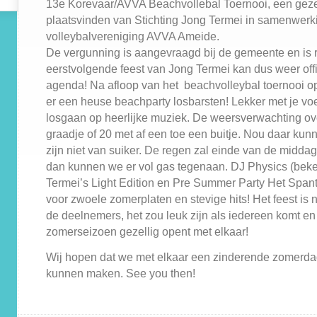
13e Korevaar/AVVA Beachvollebal Toernooi, een geze
plaatsvinden van Stichting Jong Termei in samenwerk
volleybalvereniging AVVA Ameide.
De vergunning is aangevraagd bij de gemeente en is 
eerstvolgende feest van Jong Termei kan dus weer offi
agenda! Na afloop van het beachvolleybal toernooi o
er een heuse beachparty losbarsten! Lekker met je voe
losgaan op heerlijke muziek. De weersverwachting ov
graadje of 20 met af een toe een buitje. Nou daar ku
zijn niet van suiker. De regen zal einde van de midd
dan kunnen we er vol gas tegenaan. DJ Physics (bek
Termei’s Light Edition en Pre Summer Party Het Spant
voor zwoele zomerplaten en stevige hits! Het feest is n
de deelnemers, het zou leuk zijn als iedereen komt en
zomerseizoen gezellig opent met elkaar!
Wij hopen dat we met elkaar een zinderende zomerd
kunnen maken. See you then!