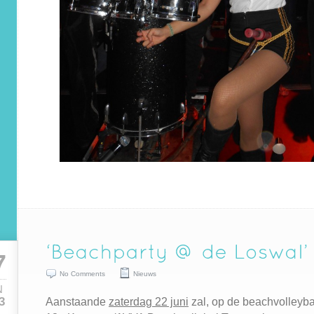
7
No Comments
Nieuws
N
Aanstaande
zaterdag 22 juni
zal, op de beachvolleyba
3