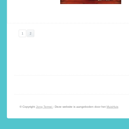
1
2
© Copyright
Jong Termei
- Deze website is aangeboden door het
MuisHuis