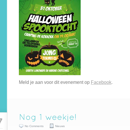
Meld je aan voor dit evenement op
Facebook
.
7
No Comments
Nieuws