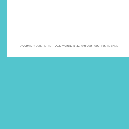
© Copyright
Jong Termei
- Deze website is aangeboden door het
MuisHuis