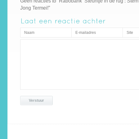
Geen reacties to “Rabobank ‘Steuntje in de rug’: Stem
Jong Termei!”